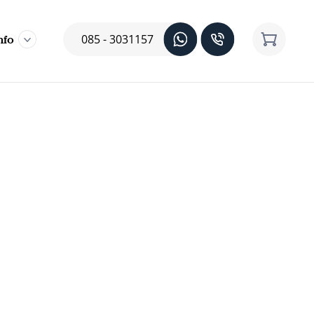
085 - 3031157
nfo
 is Eindsprint
ameninfo
Q