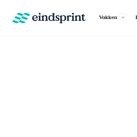
Vakken
Aardrijkskun
Biologie
Bedrijfsecon
Engels
Economie
Geschiedenis
Scheikunde