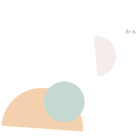
Zoek trainin
Er i