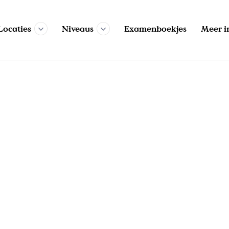
Locaties
Niveaus
Examenboekjes
Meer i
de
Amersfoort
Nask 1
Vmbo-k
Eindhoven
Wie
Amsterdam
Nask 2
Vmbo-t
Groningen
Ex
omie
Apeldoorn
Natuurkunde
Havo
Leiden
FA
Arnhem
Nederlands
Vwo
Nijmegen
Breda
Wiskunde
Rotterdam
Zoek trainingen
Den Haag
Wiskunde A
Utrecht
Wiskunde B